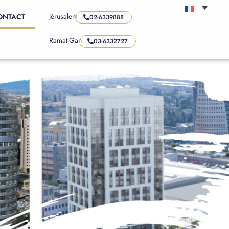
Jérusalem
ONTACT
02-6339888
Ramat-Gan
03-6332727