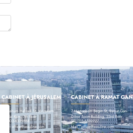
CABINET À JÉRUSALEM
CABINET À RAMAT GAN
17 Nahum Hafzadi St, Jérusalem
7 Menachem Begin St, Ramat Gan
Migdal Ram, 7th floor
Gibor Sport Building, 33rd floor
Tel : 02-6339888
Tel : 03-6332727
Mail : office@assuline.com
Mail : office@assuline.com