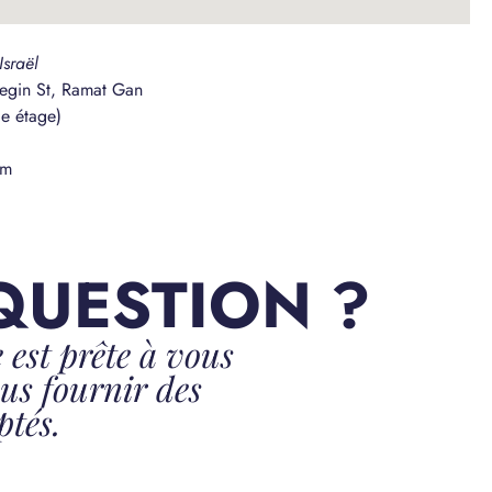
Israël
egin St, Ramat Gan
e étage)
om
QUESTION ?
 est prête à vous
ous fournir des
ptés.