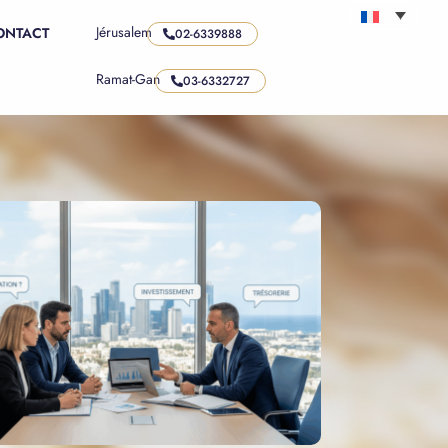
Jérusalem
ONTACT
02-6339888
Ramat-Gan
03-6332727