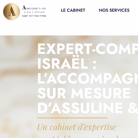
LE CABINET
NOS SERVICES
EXPERT-COMP
ISRAËL :
L’ACCOMPAG
SUR MESURE
D’ASSULINE 
Un cabinet d’expertise