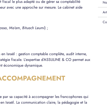
tut fiscal le plus adapté ou de gérer sa comptabilité
No
r avec une approche sur mesure. Le cabinet aide
Art
Co
assa
,
Ma’am
,
Bituach Leumi
) ;
s en Israël : gestion comptable complète, audit interne,
stratégie fiscale. L’expertise d’ASSULINE & CO permet aux
ment économique dynamique.
L’ACCOMPAGNEMENT
ue par sa capacité à accompagner les francophones qui
s en Israël. La communication claire, la pédagogie et la