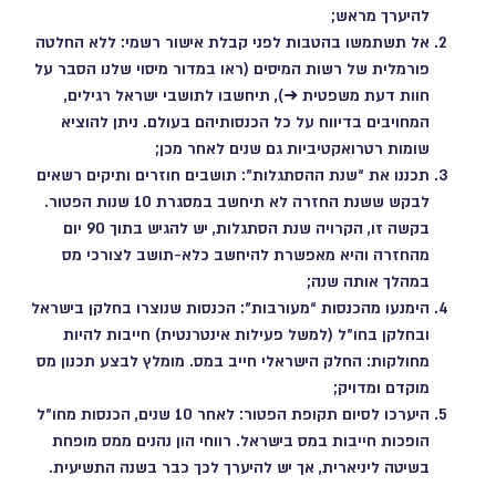
להיערך מראש;
אל תשתמשו בהטבות לפני קבלת אישור רשמי: ללא החלטה
פורמלית של רשות המיסים (
ראו במדור מיסוי שלנו הסבר על
חוות דעת משפטית ➜
), תיחשבו לתושבי ישראל רגילים,
המחויבים בדיווח על כל הכנסותיהם בעולם. ניתן להוציא
שומות רטרואקטיביות גם שנים לאחר מכן;
תכננו את “שנת ההסתגלות”: תושבים חוזרים ותיקים רשאים
לבקש ששנת החזרה לא תיחשב במסגרת 10 שנות הפטור.
בקשה זו, הקרויה שנת הסתגלות, יש להגיש בתוך 90 יום
מהחזרה והיא מאפשרת להיחשב כלא-תושב לצורכי מס
במהלך אותה שנה;
הימנעו מהכנסות “מעורבות”: הכנסות שנוצרו בחלקן בישראל
ובחלקן בחו"ל (למשל פעילות אינטרנטית) חייבות להיות
מחולקות: החלק הישראלי חייב במס. מומלץ לבצע תכנון מס
מוקדם ומדויק;
היערכו לסיום תקופת הפטור: לאחר 10 שנים, הכנסות מחו"ל
הופכות חייבות במס בישראל. רווחי הון נהנים ממס מופחת
בשיטה ליניארית, אך יש להיערך לכך כבר בשנה התשיעית.