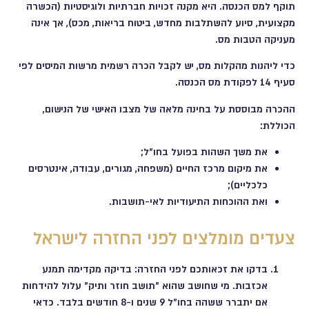
תוקף למס הכנסה. היא מקנה זכויות חברתיות ולוגיסטיות (הכשרה
מקצועית, סיוע להשתלבות מחדש, ביטוח בריאות, מכס), אך אינה
מעניקה הטבות מס.
כדי ליהנות מהקלות מס, יש לקבל הכרה רשמית מרשות המיסים לפי
סעיף 14 לפקודת מס הכנסה.
ההכרה מבוססת על בחינה מלאה של מצבו האישי של הנישום,
הכוללת:
את משך השהות בפועל בחו"ל;
את מיקום מרכז החיים (משפחה, מגורים, עבודה, אינטרסים
כלכליים);
ואת ההוכחות התיעודיות לאי-תושבות.
צעדים מומלצים לפני החזרה לישראל
בדקו את זכאותכם לפני החזרה: בדיקה מקדימה תמנע
אכזבות. מי שחושב שהוא "תושב חוזר ותיק" עלול להידחות
אם יתברר ששהה בחו"ל 9 שנים ו-8 חודשים בלבד. כדאי