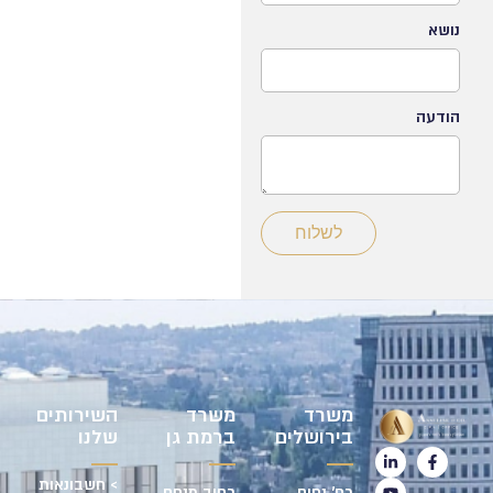
נושא
הודעה
לשלוח
משרד
משרד
השירותים
בירושלים
ברמת גן
שלנו
> חשבונאות
רח' נחום
רחוב מנחם