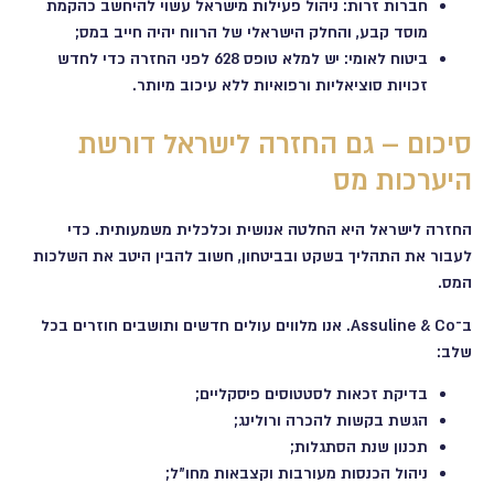
חברות זרות: ניהול פעילות מישראל עשוי להיחשב כהקמת
מוסד קבע, והחלק הישראלי של הרווח יהיה חייב במס;
ביטוח לאומי
: יש למלא
טופס 628
לפני החזרה כדי לחדש
זכויות סוציאליות ורפואיות ללא עיכוב מיותר.
סיכום – גם החזרה לישראל דורשת
היערכות מס
החזרה לישראל היא החלטה אנושית וכלכלית משמעותית. כדי
לעבור את התהליך בשקט ובביטחון, חשוב להבין היטב את השלכות
המס.
ב־Assuline & Co. אנו מלווים עולים חדשים ותושבים חוזרים בכל
שלב:
בדיקת זכאות לסטטוסים פיסקליים;
הגשת בקשות להכרה ורולינג;
תכנון שנת הסתגלות;
ניהול הכנסות מעורבות וקצבאות מחו"ל;