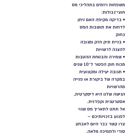
משפחות ויזמים בתהליכי מס
חוצי־גבולות:
•️ בדיקה מקיפה האם ניתן
לדחות את תושבות המס
כחוק
•️ בניית תיק חזק ומגובה
להצגה לרשויות
•️ שמירה והבטחת ההטבות
מכוח חוק הפטור ל־10 שנים
•️ תגובה יעילה ומקצועית
במקרה של ביקורת או פנייה
מהרשויות
הגישה שלנו היא דיסקרטית,
אסטרטגית וקפדנית.
אל תתנו לתאריך מס שגוי
לפגוע בזכויותיכם –
צרו קשר כבר היום לאבחון
סודי ולתמיכה מלאה.