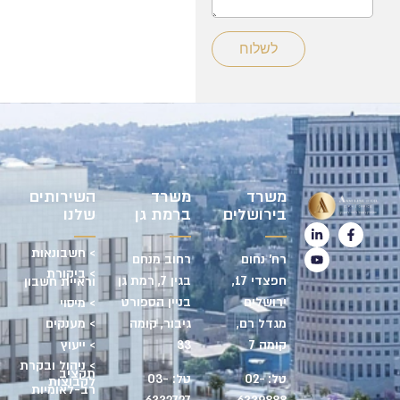
לשלוח
משרד
משרד
השירותים
בירושלים
ברמת גן
שלנו
> חשבונאות
רח' נחום
רחוב מנחם
> ביקורת
חפצדי 17,
בגין 7, רמת גן
וראיית חשבון
ירושלים
בניין הספורט
> מיסוי
מגדל רם,
גיבור, קומה
> מענקים
> ייעוץ
קומה 7
33
> ניהול ובקרת
תקציב
טל:
02-
טל:
03-
לקבוצות
רב-לאומיות