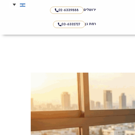
ירושלים
02-6339888
רמת גן
03-6332727