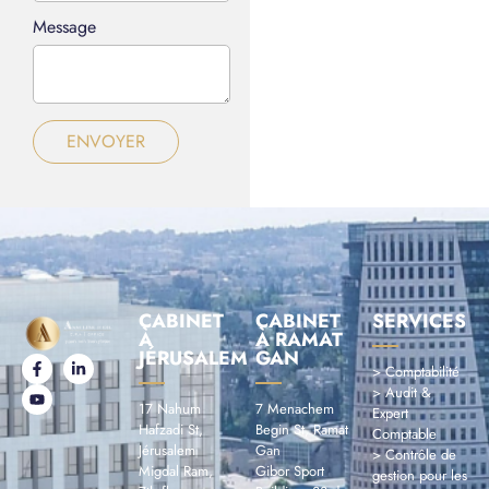
Message
ENVOYER
CABINET
CABINET
SERVICES
À
À RAMAT
JÉRUSALEM
GAN
> Comptabilité
> Audit &
17 Nahum
7 Menachem
Expert
Hafzadi St,
Begin St, Ramat
Comptable
Jérusalem
Gan
> Contrôle de
Migdal Ram,
Gibor Sport
gestion pour les