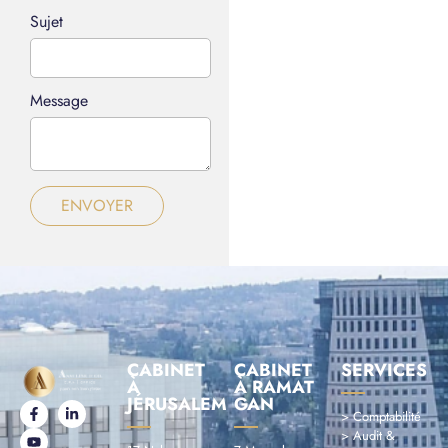
Sujet
Message
ENVOYER
CABINET
CABINET
SERVICES
À
À RAMAT
JÉRUSALEM
GAN
> Comptabilité
> Audit &