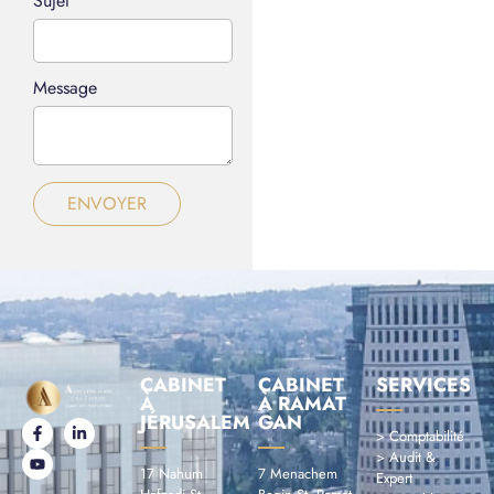
Sujet
Message
ENVOYER
CABINET
CABINET
SERVICES
À
À RAMAT
JÉRUSALEM
GAN
> Comptabilité
> Audit &
17 Nahum
7 Menachem
Expert