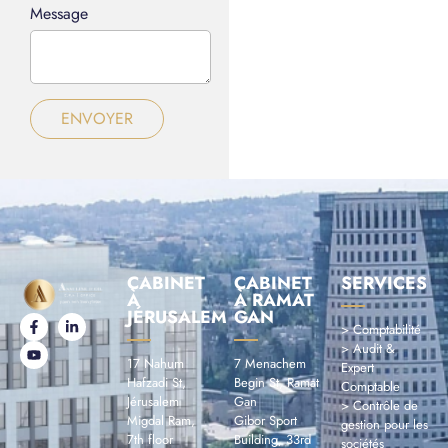
Message
ENVOYER
CABINET
CABINET
SERVICES
À
À RAMAT
JÉRUSALEM
GAN
> Comptabilité
> Audit &
17 Nahum
7 Menachem
Expert
Hafzadi St,
Begin St, Ramat
Comptable
Jérusalem
Gan
> Contrôle de
Migdal Ram,
Gibor Sport
gestion pour les
7th floor
Building, 33rd
sociétés