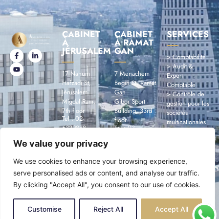
CABINET
CABINET
SERVICES
À
À RAMAT
JÉRUSALEM
GAN
> Comptabilité
> Audit &
17 Nahum
7 Menachem
Expert
Hafzadi St,
Begin St, Ramat
Comptable
Jérusalem
Gan
> Contrôle de
Migdal Ram,
Gibor Sport
gestion pour les
7th floor
Building, 33rd
sociétés
Tel : 02-
floor
multinationales
6339888
Tel : 03-
> Fiscalité
Mail :
6332727
> Economie
We value your privacy
office@assuline.com
Mail :
> Consulting
office@assuline.com
We use cookies to enhance your browsing experience,
serve personalised ads or content, and analyse our traffic.
By clicking "Accept All", you consent to our use of cookies.
Copyright ©2026 |
Construction site internet
Déclaration
LPDigital
| All rights reserved
d’accessibilité
Customise
Reject All
Accept All