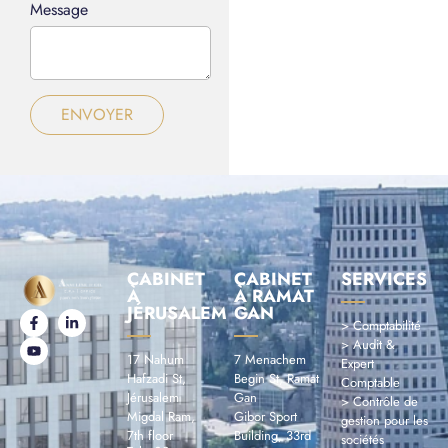
Message
ENVOYER
CABINET
CABINET
SERVICES
À
À RAMAT
JÉRUSALEM
GAN
> Comptabilité
> Audit &
17 Nahum
7 Menachem
Expert
Hafzadi St,
Begin St, Ramat
Comptable
Jérusalem
Gan
> Contrôle de
Migdal Ram,
Gibor Sport
gestion pour les
7th floor
Building, 33rd
sociétés