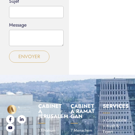
Sujet
Message
ENVOYER
CABINET
CABINET
SERVICES
À
À RAMAT
JÉRUSALEM
GAN
> Comptabilité
> Audit &
17 Nahum
7 Menachem
Expert